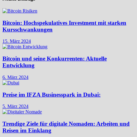
Bitcoin: Hochspekulatives Investment mit starken
Kursschwankungen
15. März 2024
Bitcoin und seine Konkurrenten: Aktuelle
Entwicklung
6. März 2024
Preise im IFZA Businesspark in Dubai:
5. März 2024
Trendige Ziele für digitale Nomaden: Arbeiten und
Reisen im Einklang