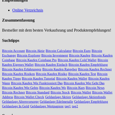
Empfehlungen
Online Verzeichnis
Zusammenfassung
Bestseller mit dem besten Verkaufsrang und Produktempfehlungen!
Suchtipps
Bitcoin Account
Bitcoin Aktie
Bitcoin Calculator
Bitcoin Euro
Bitcoin
Exchange
Bitcoin Explorer
Bitcoin Investment
Bitcoin Kaufen
Bitcoin Kaufen
Coinbase
Bitcoin Kaufen Coinbase Pro
Bitcoin Kaufen Cold Wallet
Bitcoin
Kaufen Eigenes Wallet
Bitcoin Kaufen Einfach
Bitcoin Kaufen Empfehlung
Bitcoin Kaufen Erfahrungen
Bitcoin Kaufen Ratgeber
Bitcoin Kaufen Rechner
Bitcoin Kaufen Risiken
Bitcoin Kaufen Risiko
Bitcoin Kaufen Test
Bitcoin
Kaufen Tipps
Bitcoin Kaufen Tutorial
Bitcoin Kaufen Wallet
Bitcoin Kaufen
Wann
Bitcoin Kaufen Wie Funktioniert Das
Bitcoin Kaufen Wie Geht Das
Bitcoin Kaufen Wie Gehts
Bitcoin Kaufen Wo
Bitcoin Kurs
Bitcoin News
Bitcoin Rechner
Bitcoin Standard
Bitcoin Stock
Bitcoin Wallet
Bitcoin Wallet
Address
Bitcoin Wallet Check
Geldanlage Aktien
Geldanlage Aktienfonds
Geldanlage Altersvorsorge
Geldanlage Edelmetalle
Geldanlage Empfehlung
Geldanlage In Gold
Geldanlage Wertpapiere
tag1
tag2