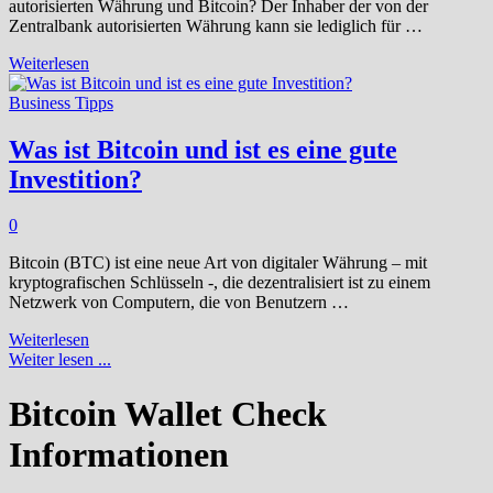
autorisierten Währung und Bitcoin? Der Inhaber der von der
Zentralbank autorisierten Währung kann sie lediglich für …
Sollte
Weiterlesen
Bitcoin
die
Business Tipps
Währung
der
Was ist Bitcoin und ist es eine gute
Zentralbanken
Investition?
ersetzen?
0
Bitcoin (BTC) ist eine neue Art von digitaler Währung – mit
kryptografischen Schlüsseln -, die dezentralisiert ist zu einem
Netzwerk von Computern, die von Benutzern …
Was
Weiterlesen
ist
Weiter lesen ...
Bitcoin
und
Bitcoin Wallet Check
ist
es
Informationen
eine
gute