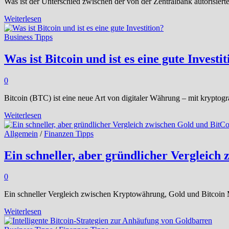
Was ist der Unterschied zwischen der von der Zentralbank autorisier
Sollte
Weiterlesen
Bitcoin
die
Business Tipps
Währung
der
Was ist Bitcoin und ist es eine gute Investi
Zentralbanken
ersetzen?
0
Bitcoin (BTC) ist eine neue Art von digitaler Währung – mit kryptogr
Was
Weiterlesen
ist
Bitcoin
Allgemein
/
Finanzen Tipps
und
ist
Ein schneller, aber gründlicher Vergleich
es
eine
0
gute
Investition?
Ein schneller Vergleich zwischen Kryptowährung, Gold und Bitcoin M
Ein
Weiterlesen
schneller,