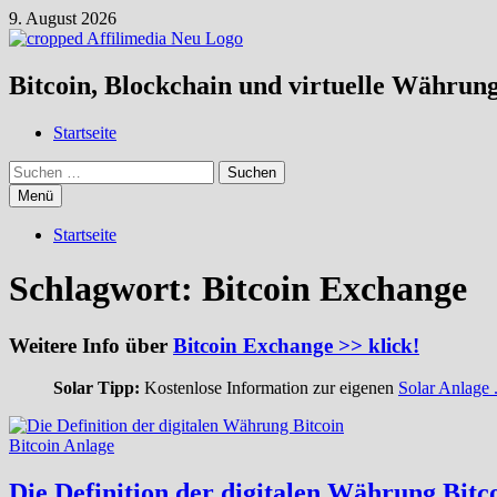
Zum
9. August 2026
Inhalt
springen
Bitcoin, Blockchain und virtuelle Währun
Startseite
Suchen
nach:
Menü
Startseite
Schlagwort:
Bitcoin Exchange
Weitere Info über
Bitcoin Exchange >> klick!
Solar Tipp:
Kostenlose Information zur eigenen
Solar Anlage .
Bitcoin Anlage
Die Definition der digitalen Währung Bitc