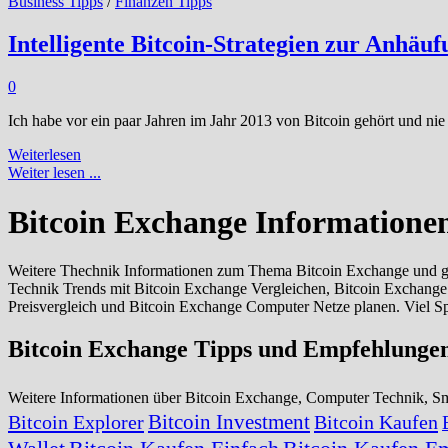
aber
Business Tipps
/
Finanzen Tipps
gründlicher
Vergleich
Intelligente Bitcoin-Strategien zur Anhäu
zwischen
Gold
0
und
BitCoin
Ich habe vor ein paar Jahren im Jahr 2013 von Bitcoin gehört und nie
Intelligente
Weiterlesen
Bitcoin-
Weiter lesen ...
Strategien
zur
Bitcoin Exchange Informatione
Anhäufung
von
Goldbarren
Weitere Thechnik Informationen zum Thema Bitcoin Exchange und gün
Technik Trends mit Bitcoin Exchange Vergleichen, Bitcoin Exchang
Preisvergleich und Bitcoin Exchange Computer Netze planen. Viel S
Bitcoin Exchange Tipps und Empfehlunge
Weitere Informationen über Bitcoin Exchange, Computer Technik, 
Bitcoin Investment
Bitcoin Explorer
Bitcoin Kaufen