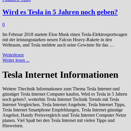
Wird es Tesla in 5 Jahren noch geben?
0
Im Februar 2018 startete Elon Musk einen Tesla-Elektrosportwagen
mit der leistungsstarken neuen Falcon Heavy-Rakete in den
Weltraum, und Tesla meldete auch seine Gewinne für das …
Wird
Weiterlesen
es
Weiter lesen ...
Tesla
in
Tesla Internet Informationen
5
Jahren
noch
Weitere Thechnik Informationen zum Thema Tesla Internet und
geben?
günstiger Tesla Internet Computer kaufen, Wird es Tesla in 5 Jahren
noch geben?, weiterhin Tesla Internet Technik Trends mit Tesla
Internet Vergleichen, Tesla Internet Angebote, Tesla Internet Tipps,
Tesla Internet Smartphone Empfehlungen, Tesla Internet günstige
Angebot, Handy Preisvergleich und Tesla Internet Computer Netze
planen. Viel Spaß bei den Tesla Internet mit vielen Tipps und
Hinweisen.