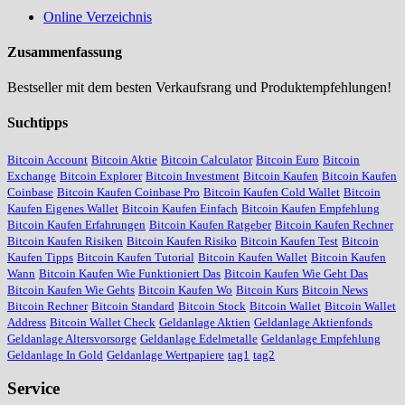
Online Verzeichnis
Zusammenfassung
Bestseller mit dem besten Verkaufsrang und Produktempfehlungen!
Suchtipps
Bitcoin Account
Bitcoin Aktie
Bitcoin Calculator
Bitcoin Euro
Bitcoin
Exchange
Bitcoin Explorer
Bitcoin Investment
Bitcoin Kaufen
Bitcoin Kaufen
Coinbase
Bitcoin Kaufen Coinbase Pro
Bitcoin Kaufen Cold Wallet
Bitcoin
Kaufen Eigenes Wallet
Bitcoin Kaufen Einfach
Bitcoin Kaufen Empfehlung
Bitcoin Kaufen Erfahrungen
Bitcoin Kaufen Ratgeber
Bitcoin Kaufen Rechner
Bitcoin Kaufen Risiken
Bitcoin Kaufen Risiko
Bitcoin Kaufen Test
Bitcoin
Kaufen Tipps
Bitcoin Kaufen Tutorial
Bitcoin Kaufen Wallet
Bitcoin Kaufen
Wann
Bitcoin Kaufen Wie Funktioniert Das
Bitcoin Kaufen Wie Geht Das
Bitcoin Kaufen Wie Gehts
Bitcoin Kaufen Wo
Bitcoin Kurs
Bitcoin News
Bitcoin Rechner
Bitcoin Standard
Bitcoin Stock
Bitcoin Wallet
Bitcoin Wallet
Address
Bitcoin Wallet Check
Geldanlage Aktien
Geldanlage Aktienfonds
Geldanlage Altersvorsorge
Geldanlage Edelmetalle
Geldanlage Empfehlung
Geldanlage In Gold
Geldanlage Wertpapiere
tag1
tag2
Service