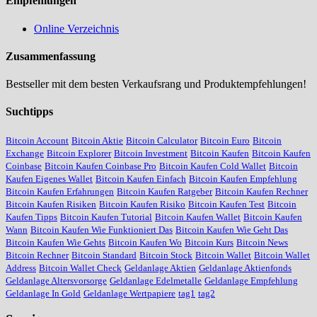
Empfehlungen
Online Verzeichnis
Zusammenfassung
Bestseller mit dem besten Verkaufsrang und Produktempfehlungen!
Suchtipps
Bitcoin Account
Bitcoin Aktie
Bitcoin Calculator
Bitcoin Euro
Bitcoin
Exchange
Bitcoin Explorer
Bitcoin Investment
Bitcoin Kaufen
Bitcoin Kaufen
Coinbase
Bitcoin Kaufen Coinbase Pro
Bitcoin Kaufen Cold Wallet
Bitcoin
Kaufen Eigenes Wallet
Bitcoin Kaufen Einfach
Bitcoin Kaufen Empfehlung
Bitcoin Kaufen Erfahrungen
Bitcoin Kaufen Ratgeber
Bitcoin Kaufen Rechner
Bitcoin Kaufen Risiken
Bitcoin Kaufen Risiko
Bitcoin Kaufen Test
Bitcoin
Kaufen Tipps
Bitcoin Kaufen Tutorial
Bitcoin Kaufen Wallet
Bitcoin Kaufen
Wann
Bitcoin Kaufen Wie Funktioniert Das
Bitcoin Kaufen Wie Geht Das
Bitcoin Kaufen Wie Gehts
Bitcoin Kaufen Wo
Bitcoin Kurs
Bitcoin News
Bitcoin Rechner
Bitcoin Standard
Bitcoin Stock
Bitcoin Wallet
Bitcoin Wallet
Address
Bitcoin Wallet Check
Geldanlage Aktien
Geldanlage Aktienfonds
Geldanlage Altersvorsorge
Geldanlage Edelmetalle
Geldanlage Empfehlung
Geldanlage In Gold
Geldanlage Wertpapiere
tag1
tag2