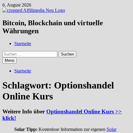
Zum
6. August 2026
Inhalt
springen
Bitcoin, Blockchain und virtuelle
Währungen
Startseite
Suchen
nach:
Menü
Startseite
Schlagwort:
Optionshandel
Online Kurs
Weitere Info über
Optionshandel Online Kurs >>
klick!
Solar Tipp:
Kostenlose Information zur eigenen
Solar