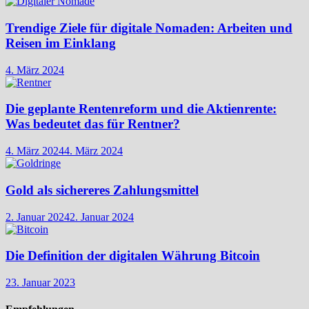
Trendige Ziele für digitale Nomaden: Arbeiten und
Reisen im Einklang
4. März 2024
Die geplante Rentenreform und die Aktienrente:
Was bedeutet das für Rentner?
4. März 2024
4. März 2024
Gold als sichereres Zahlungsmittel
2. Januar 2024
2. Januar 2024
Die Definition der digitalen Währung Bitcoin
23. Januar 2023