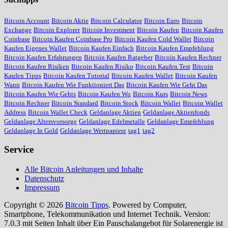
Bitcoin Account
Bitcoin Aktie
Bitcoin Calculator
Bitcoin Euro
Bitcoin
Exchange
Bitcoin Explorer
Bitcoin Investment
Bitcoin Kaufen
Bitcoin Kaufen
Coinbase
Bitcoin Kaufen Coinbase Pro
Bitcoin Kaufen Cold Wallet
Bitcoin
Kaufen Eigenes Wallet
Bitcoin Kaufen Einfach
Bitcoin Kaufen Empfehlung
Bitcoin Kaufen Erfahrungen
Bitcoin Kaufen Ratgeber
Bitcoin Kaufen Rechner
Bitcoin Kaufen Risiken
Bitcoin Kaufen Risiko
Bitcoin Kaufen Test
Bitcoin
Kaufen Tipps
Bitcoin Kaufen Tutorial
Bitcoin Kaufen Wallet
Bitcoin Kaufen
Wann
Bitcoin Kaufen Wie Funktioniert Das
Bitcoin Kaufen Wie Geht Das
Bitcoin Kaufen Wie Gehts
Bitcoin Kaufen Wo
Bitcoin Kurs
Bitcoin News
Bitcoin Rechner
Bitcoin Standard
Bitcoin Stock
Bitcoin Wallet
Bitcoin Wallet
Address
Bitcoin Wallet Check
Geldanlage Aktien
Geldanlage Aktienfonds
Geldanlage Altersvorsorge
Geldanlage Edelmetalle
Geldanlage Empfehlung
Geldanlage In Gold
Geldanlage Wertpapiere
tag1
tag2
Service
Alle Bitcoin Anleitungen und Inhalte
Datenschutz
Impressum
Copyright © 2026
Bitcoin Tipps
. Powered by Computer,
Smartphone, Telekommunikation und Internet Technik. Version:
7.0.3 mit Seiten Inhalt über Ein Pauschalangebot für Solarenergie ist