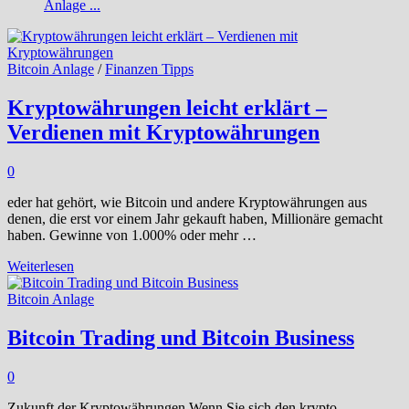
Anlage ...
Bitcoin Anlage
/
Finanzen Tipps
Kryptowährungen leicht erklärt –
Verdienen mit Kryptowährungen
0
eder hat gehört, wie Bitcoin und andere Kryptowährungen aus
denen, die erst vor einem Jahr gekauft haben, Millionäre gemacht
haben. Gewinne von 1.000% oder mehr …
Kryptowährungen
Weiterlesen
leicht
erklärt
Bitcoin Anlage
–
Verdienen
Bitcoin Trading und Bitcoin Business
mit
Kryptowährungen
0
Zukunft der Kryptowährungen Wenn Sie sich den krypto