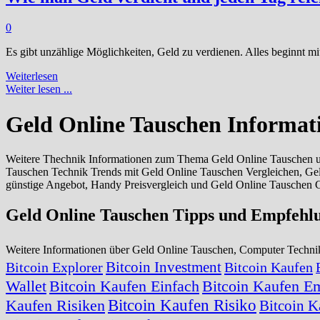
0
Es gibt unzählige Möglichkeiten, Geld zu verdienen. Alles beginnt mi
Wie
Weiterlesen
man
Weiter lesen ...
Geld
verdient
Geld Online Tauschen Informat
und
jeden
Tag
Weitere Thechnik Informationen zum Thema Geld Online Tauschen un
reicher
Tauschen Technik Trends mit Geld Online Tauschen Vergleichen, G
werden
günstige Angebot, Handy Preisvergleich und Geld Online Tauschen C
kann?
Geld Online Tauschen Tipps und Empfehl
Weitere Informationen über Geld Online Tauschen, Computer Techn
Bitcoin Investment
Bitcoin Explorer
Bitcoin Kaufen
Wallet
Bitcoin Kaufen Einfach
Bitcoin Kaufen E
Bitcoin Kaufen Risiko
Kaufen Risiken
Bitcoin K