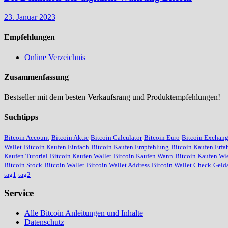
23. Januar 2023
Empfehlungen
Online Verzeichnis
Zusammenfassung
Bestseller mit dem besten Verkaufsrang und Produktempfehlungen!
Suchtipps
Bitcoin Account
Bitcoin Aktie
Bitcoin Calculator
Bitcoin Euro
Bitcoin Exchan
Wallet
Bitcoin Kaufen Einfach
Bitcoin Kaufen Empfehlung
Bitcoin Kaufen Erfa
Kaufen Tutorial
Bitcoin Kaufen Wallet
Bitcoin Kaufen Wann
Bitcoin Kaufen Wie
Bitcoin Stock
Bitcoin Wallet
Bitcoin Wallet Address
Bitcoin Wallet Check
Geld
tag1
tag2
Service
Alle Bitcoin Anleitungen und Inhalte
Datenschutz