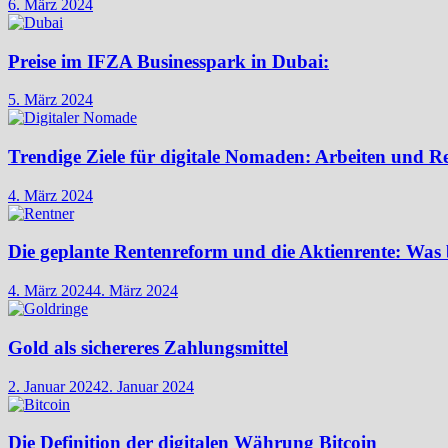
6. März 2024
Preise im IFZA Businesspark in Dubai:
5. März 2024
Trendige Ziele für digitale Nomaden: Arbeiten und R
4. März 2024
Die geplante Rentenreform und die Aktienrente: Was 
4. März 2024
4. März 2024
Gold als sichereres Zahlungsmittel
2. Januar 2024
2. Januar 2024
Die Definition der digitalen Währung Bitcoin