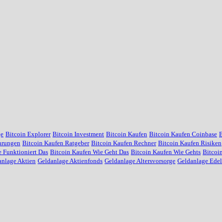
ge
Bitcoin Explorer
Bitcoin Investment
Bitcoin Kaufen
Bitcoin Kaufen Coinbase
B
hrungen
Bitcoin Kaufen Ratgeber
Bitcoin Kaufen Rechner
Bitcoin Kaufen Risiken
 Funktioniert Das
Bitcoin Kaufen Wie Geht Das
Bitcoin Kaufen Wie Gehts
Bitcoi
anlage Aktien
Geldanlage Aktienfonds
Geldanlage Altersvorsorge
Geldanlage Edel