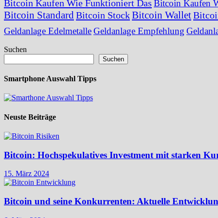
Bitcoin Kaufen Wie Funktioniert Das
Bitcoin Kaufen 
Bitcoin Standard
Bitcoin Wallet
Bitcoin Stock
Bitco
Geldanlage Edelmetalle
Geldanlage Empfehlung
Geldanl
Suchen
Suchen
Smartphone Auswahl Tipps
Neuste Beiträge
Bitcoin: Hochspekulatives Investment mit starken 
15. März 2024
Bitcoin und seine Konkurrenten: Aktuelle Entwicklu