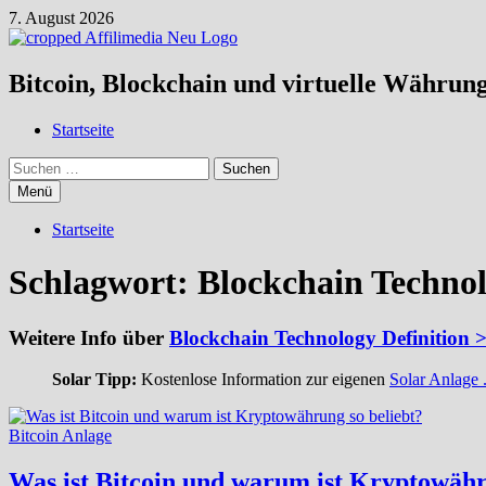
Zum
7. August 2026
Inhalt
springen
Bitcoin, Blockchain und virtuelle Währun
Startseite
Suchen
nach:
Menü
Startseite
Schlagwort:
Blockchain Technol
Weitere Info über
Blockchain Technology Definition >
Solar Tipp:
Kostenlose Information zur eigenen
Solar Anlage .
Bitcoin Anlage
Was ist Bitcoin und warum ist Kryptowähr