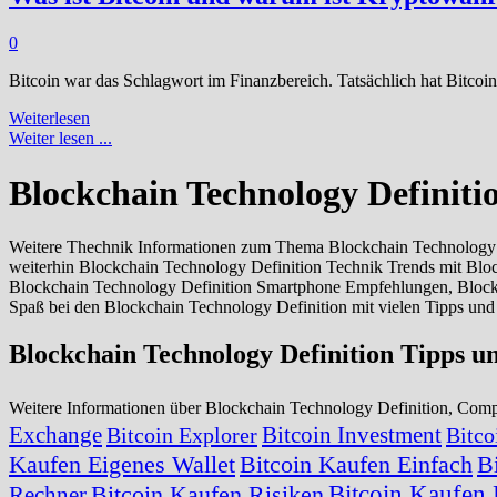
0
Bitcoin war das Schlagwort im Finanzbereich. Tatsächlich hat Bitcoi
Was
Weiterlesen
ist
Weiter lesen ...
Bitcoin
und
Blockchain Technology Definiti
warum
ist
Kryptowährung
Weitere Thechnik Informationen zum Thema Blockchain Technology De
so
weiterhin Blockchain Technology Definition Technik Trends mit Blo
beliebt?
Blockchain Technology Definition Smartphone Empfehlungen, Blockc
Spaß bei den Blockchain Technology Definition mit vielen Tipps un
Blockchain Technology Definition Tipps 
Weitere Informationen über Blockchain Technology Definition, Co
Exchange
Bitcoin Investment
Bitcoin Explorer
Bitco
Kaufen Eigenes Wallet
Bitcoin Kaufen Einfach
B
Bitcoin Kaufen 
Bitcoin Kaufen Risiken
Rechner