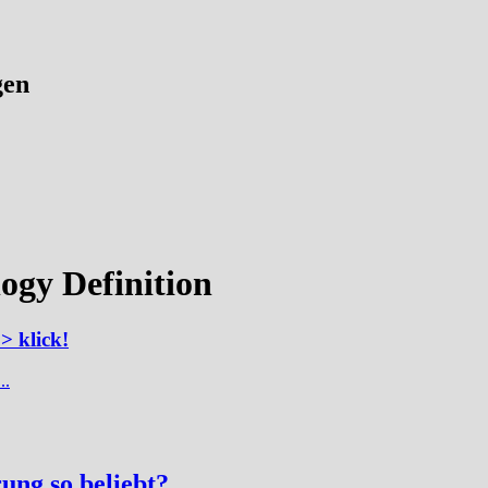
gen
ogy Definition
> klick!
..
ung so beliebt?