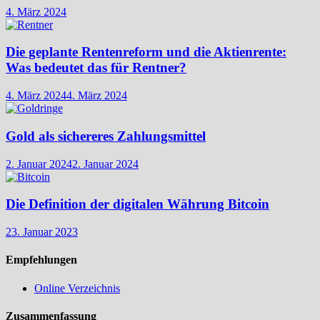
4. März 2024
Die geplante Rentenreform und die Aktienrente:
Was bedeutet das für Rentner?
4. März 2024
4. März 2024
Gold als sichereres Zahlungsmittel
2. Januar 2024
2. Januar 2024
Die Definition der digitalen Währung Bitcoin
23. Januar 2023
Empfehlungen
Online Verzeichnis
Zusammenfassung