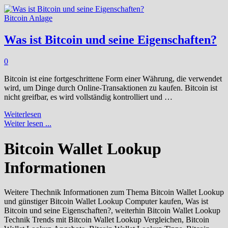
Bitcoin Anlage
Was ist Bitcoin und seine Eigenschaften?
0
Bitcoin ist eine fortgeschrittene Form einer Währung, die verwendet
wird, um Dinge durch Online-Transaktionen zu kaufen. Bitcoin ist
nicht greifbar, es wird vollständig kontrolliert und …
Was
Weiterlesen
ist
Weiter lesen ...
Bitcoin
und
Bitcoin Wallet Lookup
seine
Eigenschaften?
Informationen
Weitere Thechnik Informationen zum Thema Bitcoin Wallet Lookup
und günstiger Bitcoin Wallet Lookup Computer kaufen, Was ist
Bitcoin und seine Eigenschaften?, weiterhin Bitcoin Wallet Lookup
Technik Trends mit Bitcoin Wallet Lookup Vergleichen, Bitcoin