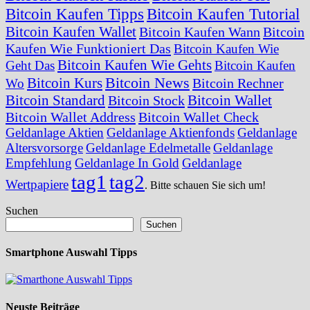
Bitcoin Kaufen Tipps
Bitcoin Kaufen Tutorial
Bitcoin Kaufen Wallet
Bitcoin Kaufen Wann
Bitcoin
Kaufen Wie Funktioniert Das
Bitcoin Kaufen Wie
Bitcoin Kaufen Wie Gehts
Geht Das
Bitcoin Kaufen
Bitcoin News
Bitcoin Kurs
Bitcoin Rechner
Wo
Bitcoin Standard
Bitcoin Wallet
Bitcoin Stock
Bitcoin Wallet Address
Bitcoin Wallet Check
Geldanlage Aktien
Geldanlage Aktienfonds
Geldanlage
Altersvorsorge
Geldanlage Edelmetalle
Geldanlage
Empfehlung
Geldanlage In Gold
Geldanlage
tag1
tag2
Wertpapiere
. Bitte schauen Sie sich um!
Suchen
Suchen
Smartphone Auswahl Tipps
Neuste Beiträge