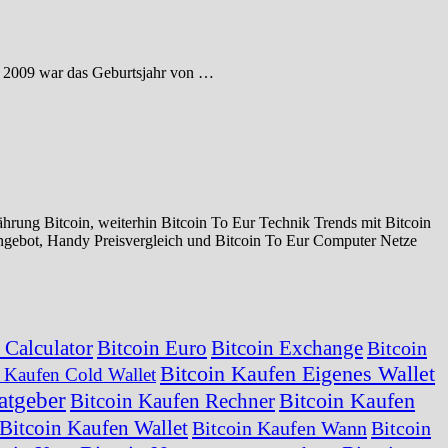
en. 2009 war das Geburtsjahr von …
hrung Bitcoin, weiterhin Bitcoin To Eur Technik Trends mit Bitcoin
ngebot, Handy Preisvergleich und Bitcoin To Eur Computer Netze
 Calculator
Bitcoin Euro
Bitcoin Exchange
Bitcoin
Bitcoin Kaufen Eigenes Wallet
n Kaufen Cold Wallet
atgeber
Bitcoin Kaufen
Bitcoin Kaufen Rechner
Bitcoin Kaufen Wallet
Bitcoin Kaufen Wann
Bitcoin