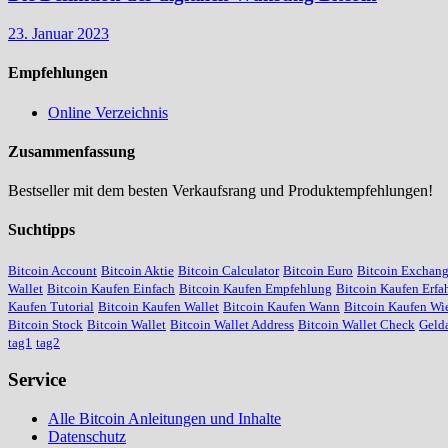
23. Januar 2023
Empfehlungen
Online Verzeichnis
Zusammenfassung
Bestseller mit dem besten Verkaufsrang und Produktempfehlungen!
Suchtipps
Bitcoin Account
Bitcoin Aktie
Bitcoin Calculator
Bitcoin Euro
Bitcoin Exchan
Wallet
Bitcoin Kaufen Einfach
Bitcoin Kaufen Empfehlung
Bitcoin Kaufen Erfa
Kaufen Tutorial
Bitcoin Kaufen Wallet
Bitcoin Kaufen Wann
Bitcoin Kaufen Wie
Bitcoin Stock
Bitcoin Wallet
Bitcoin Wallet Address
Bitcoin Wallet Check
Geld
tag1
tag2
Service
Alle Bitcoin Anleitungen und Inhalte
Datenschutz