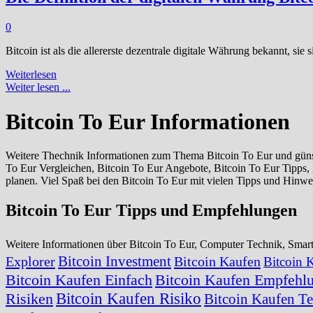
0
Bitcoin ist als die allererste dezentrale digitale Währung bekannt, 
Die
Weiterlesen
Definition
Weiter lesen ...
der
digitalen
Bitcoin To Eur Informationen
Währung
Bitcoin
Weitere Thechnik Informationen zum Thema Bitcoin To Eur und günsti
To Eur Vergleichen, Bitcoin To Eur Angebote, Bitcoin To Eur Tipps
planen. Viel Spaß bei den Bitcoin To Eur mit vielen Tipps und Hinwe
Bitcoin To Eur Tipps und Empfehlungen
Weitere Informationen über Bitcoin To Eur, Computer Technik, Sma
Bitcoin Investment
Explorer
Bitcoin Kaufen
Bitcoin 
Bitcoin Kaufen Einfach
Bitcoin Kaufen Empfehl
Bitcoin Kaufen Risiko
Risiken
Bitcoin Kaufen Te