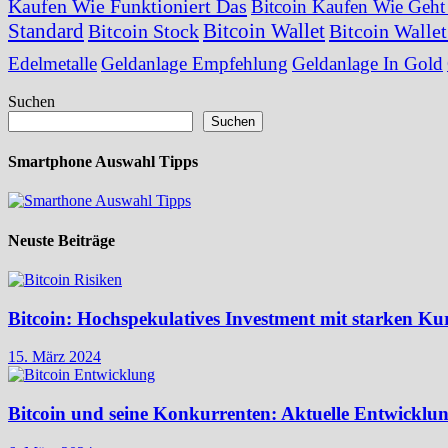
Kaufen Wie Funktioniert Das
Bitcoin Kaufen Wie Geht
Standard
Bitcoin Wallet
Bitcoin Stock
Bitcoin Walle
Edelmetalle
Geldanlage Empfehlung
Geldanlage In Gold
Suchen
Suchen
Smartphone Auswahl Tipps
Neuste Beiträge
Bitcoin: Hochspekulatives Investment mit starken 
15. März 2024
Bitcoin und seine Konkurrenten: Aktuelle Entwicklu