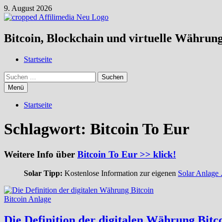
Zum
9. August 2026
Inhalt
springen
Bitcoin, Blockchain und virtuelle Währun
Startseite
Suchen
nach:
Menü
Startseite
Schlagwort:
Bitcoin To Eur
Weitere Info über
Bitcoin To Eur >> klick!
Solar Tipp:
Kostenlose Information zur eigenen
Solar Anlage .
Bitcoin Anlage
Die Definition der digitalen Währung Bitc