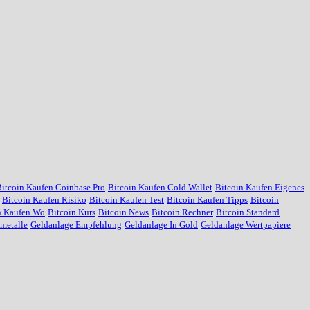
itcoin Kaufen Coinbase Pro
Bitcoin Kaufen Cold Wallet
Bitcoin Kaufen Eigenes
Bitcoin Kaufen Risiko
Bitcoin Kaufen Test
Bitcoin Kaufen Tipps
Bitcoin
n Kaufen Wo
Bitcoin Kurs
Bitcoin News
Bitcoin Rechner
Bitcoin Standard
metalle
Geldanlage Empfehlung
Geldanlage In Gold
Geldanlage Wertpapiere