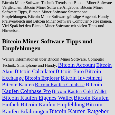
Bitcoin Miner Software Technik Trends mit Bitcoin Miner Software
Vergleichen, Bitcoin Miner Software Angebote, Bitcoin Miner
Software Tipps, Bitcoin Miner Software Smartphone
Empfehlungen, Bitcoin Miner Software günstige Angebot, Handy
Preisvergleich und Bitcoin Miner Software Computer Netze planen.
Viel Spaß bei den Bitcoin Miner Software mit vielen Tipps und
Hinweisen.
Bitcoin Miner Software Tipps und
Empfehlungen
Weitere Informationen über Bitcoin Miner Software, Computer
Bitcoin Account
Bitcoin
Technik, Smartphone und Handy:
Bitcoin Calculator
Bitcoin Euro
Bitcoin
Aktie
Exchange
Bitcoin Investment
Bitcoin Explorer
Bitcoin
Bitcoin Kaufen
Bitcoin Kaufen Coinbase
Kaufen Coinbase Pro
Bitcoin Kaufen Cold Wallet
Bitcoin Kaufen Eigenes Wallet
Bitcoin Kaufen
Einfach
Bitcoin Kaufen Empfehlung
Bitcoin
Bitcoin Kaufen Ratgeber
Kaufen Erfahrungen