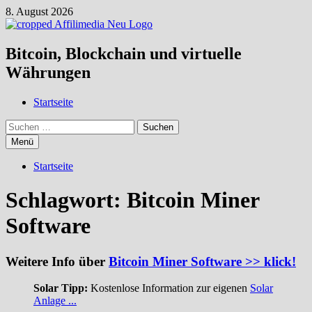
Zum
8. August 2026
Inhalt
springen
Bitcoin, Blockchain und virtuelle
Währungen
Startseite
Suchen
nach:
Menü
Startseite
Schlagwort:
Bitcoin Miner
Software
Weitere Info über
Bitcoin Miner Software >> klick!
Solar Tipp:
Kostenlose Information zur eigenen
Solar
Anlage ...