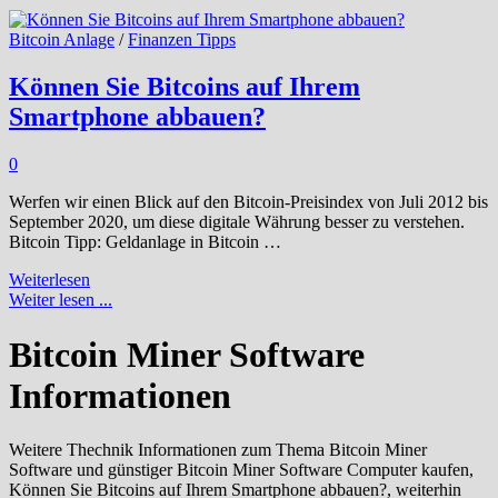
Bitcoin Anlage
/
Finanzen Tipps
Können Sie Bitcoins auf Ihrem
Smartphone abbauen?
0
Werfen wir einen Blick auf den Bitcoin-Preisindex von Juli 2012 bis
September 2020, um diese digitale Währung besser zu verstehen.
Bitcoin Tipp: Geldanlage in Bitcoin …
Können
Weiterlesen
Sie
Weiter lesen ...
Bitcoins
auf
Bitcoin Miner Software
Ihrem
Smartphone
Informationen
abbauen?
Weitere Thechnik Informationen zum Thema Bitcoin Miner
Software und günstiger Bitcoin Miner Software Computer kaufen,
Können Sie Bitcoins auf Ihrem Smartphone abbauen?, weiterhin