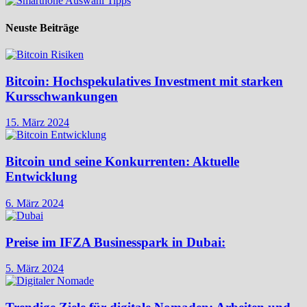
Neuste Beiträge
Bitcoin: Hochspekulatives Investment mit starken
Kursschwankungen
15. März 2024
Bitcoin und seine Konkurrenten: Aktuelle
Entwicklung
6. März 2024
Preise im IFZA Businesspark in Dubai:
5. März 2024