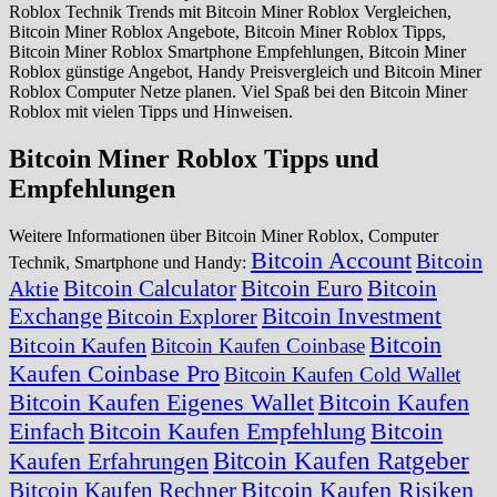
Roblox Technik Trends mit Bitcoin Miner Roblox Vergleichen,
Bitcoin Miner Roblox Angebote, Bitcoin Miner Roblox Tipps,
Bitcoin Miner Roblox Smartphone Empfehlungen, Bitcoin Miner
Roblox günstige Angebot, Handy Preisvergleich und Bitcoin Miner
Roblox Computer Netze planen. Viel Spaß bei den Bitcoin Miner
Roblox mit vielen Tipps und Hinweisen.
Bitcoin Miner Roblox Tipps und
Empfehlungen
Weitere Informationen über Bitcoin Miner Roblox, Computer
Bitcoin Account
Bitcoin
Technik, Smartphone und Handy:
Bitcoin Calculator
Bitcoin Euro
Bitcoin
Aktie
Exchange
Bitcoin Investment
Bitcoin Explorer
Bitcoin
Bitcoin Kaufen
Bitcoin Kaufen Coinbase
Kaufen Coinbase Pro
Bitcoin Kaufen Cold Wallet
Bitcoin Kaufen Eigenes Wallet
Bitcoin Kaufen
Einfach
Bitcoin Kaufen Empfehlung
Bitcoin
Bitcoin Kaufen Ratgeber
Kaufen Erfahrungen
Bitcoin Kaufen Risiken
Bitcoin Kaufen Rechner