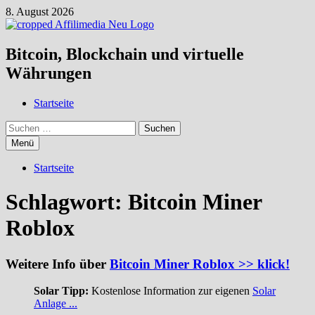
Zum
8. August 2026
Inhalt
springen
Bitcoin, Blockchain und virtuelle
Währungen
Startseite
Suchen
nach:
Menü
Startseite
Schlagwort:
Bitcoin Miner
Roblox
Weitere Info über
Bitcoin Miner Roblox >> klick!
Solar Tipp:
Kostenlose Information zur eigenen
Solar
Anlage ...