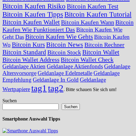
Bitcoin Kaufen Risiko
Bitcoin Kaufen Test
Bitcoin Kaufen Tipps
Bitcoin Kaufen Tutorial
Bitcoin Kaufen Wallet
Bitcoin Kaufen Wann
Bitcoin
Kaufen Wie Funktioniert Das
Bitcoin Kaufen Wie
Bitcoin Kaufen Wie Gehts
Geht Das
Bitcoin Kaufen
Bitcoin News
Bitcoin Kurs
Bitcoin Rechner
Wo
Bitcoin Standard
Bitcoin Wallet
Bitcoin Stock
Bitcoin Wallet Address
Bitcoin Wallet Check
Geldanlage Aktien
Geldanlage Aktienfonds
Geldanlage
Altersvorsorge
Geldanlage Edelmetalle
Geldanlage
Empfehlung
Geldanlage In Gold
Geldanlage
tag1
tag2
Wertpapiere
. Bitte schauen Sie sich um!
Suchen
Suchen
Smartphone Auswahl Tipps