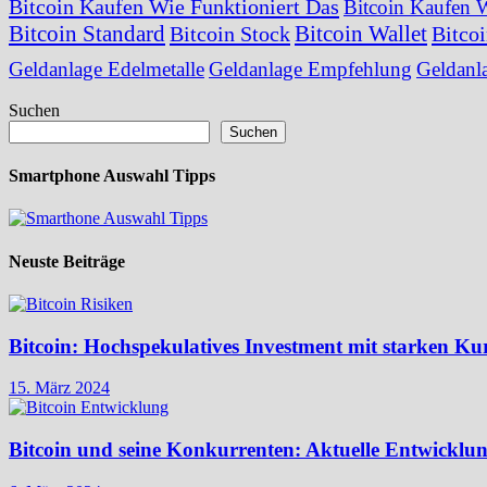
Bitcoin Kaufen Wie Funktioniert Das
Bitcoin Kaufen 
Bitcoin Standard
Bitcoin Wallet
Bitcoin Stock
Bitco
Geldanlage Edelmetalle
Geldanlage Empfehlung
Geldanl
Suchen
Suchen
Smartphone Auswahl Tipps
Neuste Beiträge
Bitcoin: Hochspekulatives Investment mit starken 
15. März 2024
Bitcoin und seine Konkurrenten: Aktuelle Entwicklu