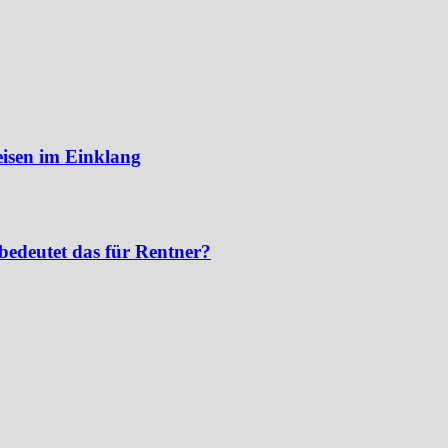
eisen im Einklang
bedeutet das für Rentner?