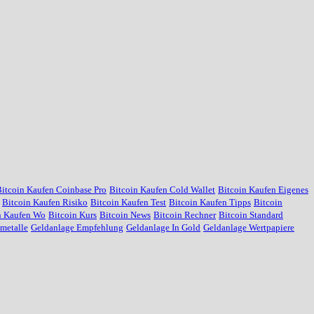
itcoin Kaufen Coinbase Pro
Bitcoin Kaufen Cold Wallet
Bitcoin Kaufen Eigenes
Bitcoin Kaufen Risiko
Bitcoin Kaufen Test
Bitcoin Kaufen Tipps
Bitcoin
n Kaufen Wo
Bitcoin Kurs
Bitcoin News
Bitcoin Rechner
Bitcoin Standard
metalle
Geldanlage Empfehlung
Geldanlage In Gold
Geldanlage Wertpapiere