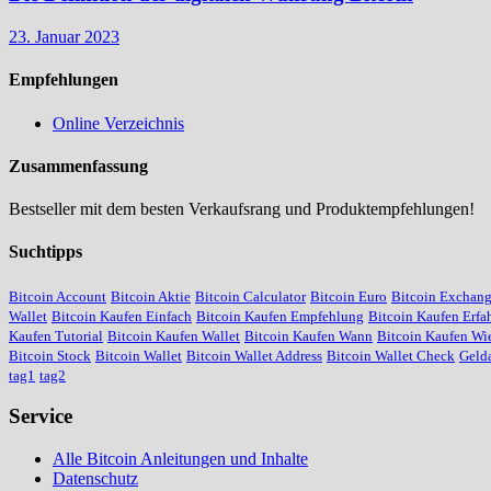
23. Januar 2023
Empfehlungen
Online Verzeichnis
Zusammenfassung
Bestseller mit dem besten Verkaufsrang und Produktempfehlungen!
Suchtipps
Bitcoin Account
Bitcoin Aktie
Bitcoin Calculator
Bitcoin Euro
Bitcoin Exchan
Wallet
Bitcoin Kaufen Einfach
Bitcoin Kaufen Empfehlung
Bitcoin Kaufen Erfa
Kaufen Tutorial
Bitcoin Kaufen Wallet
Bitcoin Kaufen Wann
Bitcoin Kaufen Wie
Bitcoin Stock
Bitcoin Wallet
Bitcoin Wallet Address
Bitcoin Wallet Check
Geld
tag1
tag2
Service
Alle Bitcoin Anleitungen und Inhalte
Datenschutz