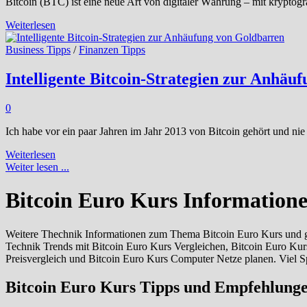
Bitcoin (BTC) ist eine neue Art von digitaler Währung – mit kryptogr
Was
Weiterlesen
ist
Bitcoin
Business Tipps
/
Finanzen Tipps
und
ist
Intelligente Bitcoin-Strategien zur Anhäu
es
eine
0
gute
Investition?
Ich habe vor ein paar Jahren im Jahr 2013 von Bitcoin gehört und nie
Intelligente
Weiterlesen
Bitcoin-
Weiter lesen ...
Strategien
zur
Bitcoin Euro Kurs Information
Anhäufung
von
Goldbarren
Weitere Thechnik Informationen zum Thema Bitcoin Euro Kurs und gü
Technik Trends mit Bitcoin Euro Kurs Vergleichen, Bitcoin Euro Ku
Preisvergleich und Bitcoin Euro Kurs Computer Netze planen. Viel S
Bitcoin Euro Kurs Tipps und Empfehlung