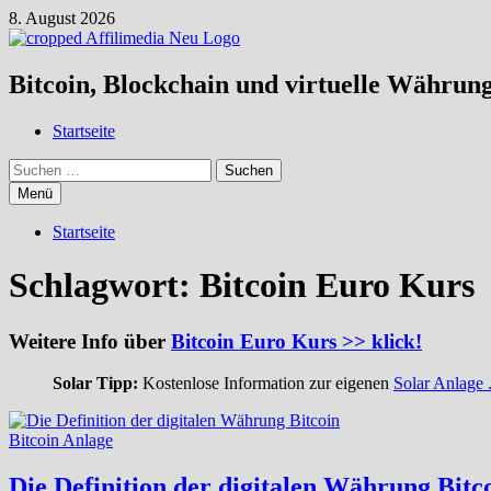
Zum
8. August 2026
Inhalt
springen
Bitcoin, Blockchain und virtuelle Währun
Startseite
Suchen
nach:
Menü
Startseite
Schlagwort:
Bitcoin Euro Kurs
Weitere Info über
Bitcoin Euro Kurs >> klick!
Solar Tipp:
Kostenlose Information zur eigenen
Solar Anlage .
Bitcoin Anlage
Die Definition der digitalen Währung Bitc