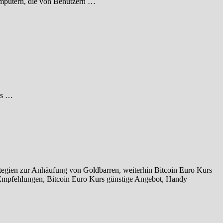
Computern, die von Benutzern …
 es …
tegien zur Anhäufung von Goldbarren, weiterhin Bitcoin Euro Kurs
 Empfehlungen, Bitcoin Euro Kurs günstige Angebot, Handy