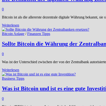
0
Bitcoin ist als die allererste dezentrale digitale Währung bekannt, 
Die
Weiterlesen
Definition
der
Bitcoin Anlage
/
Finanzen Tipps
digitalen
Währung
Sollte Bitcoin die Währung der Zentralba
Bitcoin
0
Was ist der Unterschied zwischen der von der Zentralbank autorisier
Sollte
Weiterlesen
Bitcoin
die
Business Tipps
Währung
der
Was ist Bitcoin und ist es eine gute Investi
Zentralbanken
ersetzen?
0