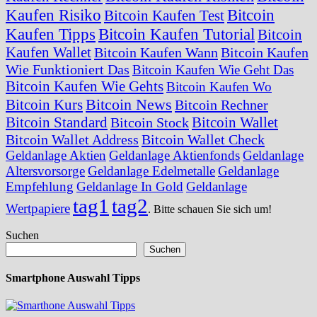
Kaufen Risiko
Bitcoin
Bitcoin Kaufen Test
Kaufen Tipps
Bitcoin Kaufen Tutorial
Bitcoin
Kaufen Wallet
Bitcoin Kaufen Wann
Bitcoin Kaufen
Wie Funktioniert Das
Bitcoin Kaufen Wie Geht Das
Bitcoin Kaufen Wie Gehts
Bitcoin Kaufen Wo
Bitcoin News
Bitcoin Kurs
Bitcoin Rechner
Bitcoin Standard
Bitcoin Wallet
Bitcoin Stock
Bitcoin Wallet Address
Bitcoin Wallet Check
Geldanlage Aktien
Geldanlage Aktienfonds
Geldanlage
Altersvorsorge
Geldanlage Edelmetalle
Geldanlage
Empfehlung
Geldanlage In Gold
Geldanlage
tag1
tag2
Wertpapiere
. Bitte schauen Sie sich um!
Suchen
Suchen
Smartphone Auswahl Tipps