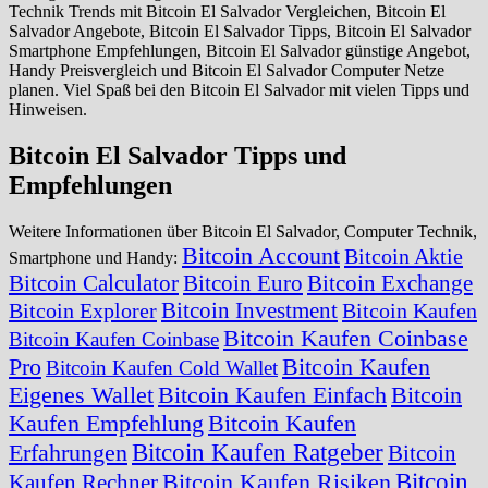
Technik Trends mit Bitcoin El Salvador Vergleichen, Bitcoin El
Salvador Angebote, Bitcoin El Salvador Tipps, Bitcoin El Salvador
Smartphone Empfehlungen, Bitcoin El Salvador günstige Angebot,
Handy Preisvergleich und Bitcoin El Salvador Computer Netze
planen. Viel Spaß bei den Bitcoin El Salvador mit vielen Tipps und
Hinweisen.
Bitcoin El Salvador Tipps und
Empfehlungen
Weitere Informationen über Bitcoin El Salvador, Computer Technik,
Bitcoin Account
Bitcoin Aktie
Smartphone und Handy:
Bitcoin Calculator
Bitcoin Euro
Bitcoin Exchange
Bitcoin Investment
Bitcoin Explorer
Bitcoin Kaufen
Bitcoin Kaufen Coinbase
Bitcoin Kaufen Coinbase
Pro
Bitcoin Kaufen
Bitcoin Kaufen Cold Wallet
Eigenes Wallet
Bitcoin Kaufen Einfach
Bitcoin
Kaufen Empfehlung
Bitcoin Kaufen
Bitcoin Kaufen Ratgeber
Erfahrungen
Bitcoin
Bitcoin
Bitcoin Kaufen Risiken
Kaufen Rechner