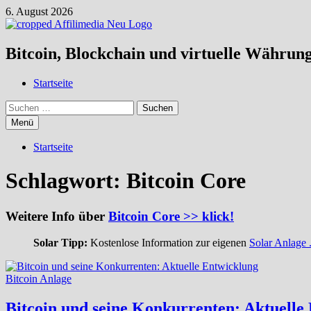
Zum
6. August 2026
Inhalt
springen
Bitcoin, Blockchain und virtuelle Währun
Startseite
Suchen
nach:
Menü
Startseite
Schlagwort:
Bitcoin Core
Weitere Info über
Bitcoin Core >> klick!
Solar Tipp:
Kostenlose Information zur eigenen
Solar Anlage .
Bitcoin Anlage
Bitcoin und seine Konkurrenten: Aktuelle