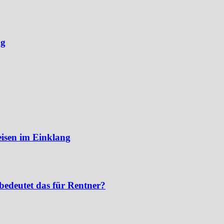
ng
eisen im Einklang
bedeutet das für Rentner?