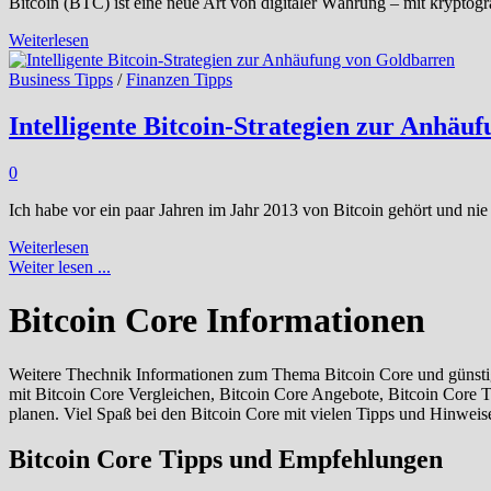
Bitcoin (BTC) ist eine neue Art von digitaler Währung – mit kryptogr
Was
Weiterlesen
ist
Bitcoin
Business Tipps
/
Finanzen Tipps
und
ist
Intelligente Bitcoin-Strategien zur Anhäu
es
eine
0
gute
Investition?
Ich habe vor ein paar Jahren im Jahr 2013 von Bitcoin gehört und nie
Intelligente
Weiterlesen
Bitcoin-
Weiter lesen ...
Strategien
zur
Bitcoin Core Informationen
Anhäufung
von
Goldbarren
Weitere Thechnik Informationen zum Thema Bitcoin Core und günstige
mit Bitcoin Core Vergleichen, Bitcoin Core Angebote, Bitcoin Core
planen. Viel Spaß bei den Bitcoin Core mit vielen Tipps und Hinweis
Bitcoin Core Tipps und Empfehlungen