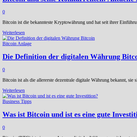
0
Bitcoin ist die bekannteste Kryptowährung und hat seit ihrer Einführ
Bitcoin
Weiterlesen
und
seine
Bitcoin Anlage
Konkurrenten:
Aktuelle
Die Definition der digitalen Währung Bitc
Entwicklung
0
Bitcoin ist als die allererste dezentrale digitale Währung bekannt, 
Die
Weiterlesen
Definition
der
Business Tipps
digitalen
Währung
Was ist Bitcoin und ist es eine gute Investi
Bitcoin
0