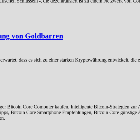
afischen Schlüsseln -, die dezentralisiert ist zu einem Netzwerk von 
fung von Goldbarren
 erwartet, dass es sich zu einer starken Kryptowährung entwickelt, die
r Bitcoin Core Computer kaufen, Intelligente Bitcoin-Strategien zur
 Tipps, Bitcoin Core Smartphone Empfehlungen, Bitcoin Core günstige
en.