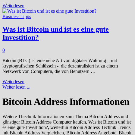
Sollte
Weiterlesen
Bitcoin
die
Business Tipps
Währung
der
Was ist Bitcoin und ist es eine gute
Zentralbanken
Investition?
ersetzen?
0
Bitcoin (BTC) ist eine neue Art von digitaler Währung – mit
kryptografischen Schlüsseln -, die dezentralisiert ist zu einem
Netzwerk von Computern, die von Benutzern …
Was
Weiterlesen
ist
Weiter lesen ...
Bitcoin
und
Bitcoin Address Informationen
ist
es
eine
Weitere Thechnik Informationen zum Thema Bitcoin Address und
gute
günstiger Bitcoin Address Computer kaufen, Was ist Bitcoin und ist
Investition?
es eine gute Investition?, weiterhin Bitcoin Address Technik Trends
mit Bitcoin Address Vergleichen, Bitcoin Address Angebote, Bitcoin