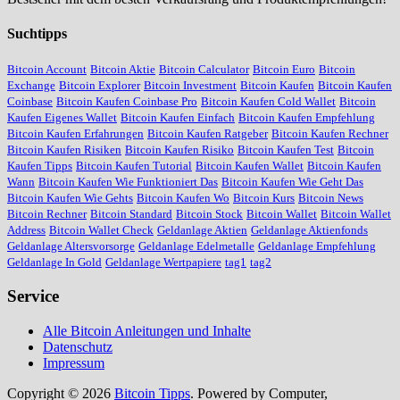
Suchtipps
Bitcoin Account
Bitcoin Aktie
Bitcoin Calculator
Bitcoin Euro
Bitcoin
Exchange
Bitcoin Explorer
Bitcoin Investment
Bitcoin Kaufen
Bitcoin Kaufen
Coinbase
Bitcoin Kaufen Coinbase Pro
Bitcoin Kaufen Cold Wallet
Bitcoin
Kaufen Eigenes Wallet
Bitcoin Kaufen Einfach
Bitcoin Kaufen Empfehlung
Bitcoin Kaufen Erfahrungen
Bitcoin Kaufen Ratgeber
Bitcoin Kaufen Rechner
Bitcoin Kaufen Risiken
Bitcoin Kaufen Risiko
Bitcoin Kaufen Test
Bitcoin
Kaufen Tipps
Bitcoin Kaufen Tutorial
Bitcoin Kaufen Wallet
Bitcoin Kaufen
Wann
Bitcoin Kaufen Wie Funktioniert Das
Bitcoin Kaufen Wie Geht Das
Bitcoin Kaufen Wie Gehts
Bitcoin Kaufen Wo
Bitcoin Kurs
Bitcoin News
Bitcoin Rechner
Bitcoin Standard
Bitcoin Stock
Bitcoin Wallet
Bitcoin Wallet
Address
Bitcoin Wallet Check
Geldanlage Aktien
Geldanlage Aktienfonds
Geldanlage Altersvorsorge
Geldanlage Edelmetalle
Geldanlage Empfehlung
Geldanlage In Gold
Geldanlage Wertpapiere
tag1
tag2
Service
Alle Bitcoin Anleitungen und Inhalte
Datenschutz
Impressum
Copyright © 2026
Bitcoin Tipps
. Powered by Computer,