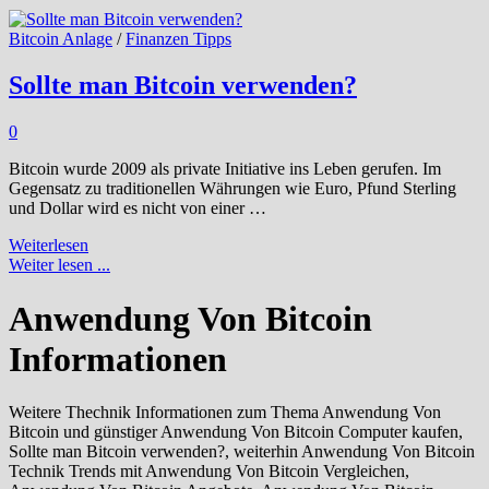
Bitcoin Anlage
/
Finanzen Tipps
Sollte man Bitcoin verwenden?
0
Bitcoin wurde 2009 als private Initiative ins Leben gerufen. Im
Gegensatz zu traditionellen Währungen wie Euro, Pfund Sterling
und Dollar wird es nicht von einer …
Sollte
Weiterlesen
man
Weiter lesen ...
Bitcoin
verwenden?
Anwendung Von Bitcoin
Informationen
Weitere Thechnik Informationen zum Thema Anwendung Von
Bitcoin und günstiger Anwendung Von Bitcoin Computer kaufen,
Sollte man Bitcoin verwenden?, weiterhin Anwendung Von Bitcoin
Technik Trends mit Anwendung Von Bitcoin Vergleichen,