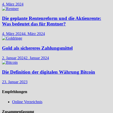
4. März 2024
Die geplante Rentenreform und die Aktienrente:
Was bedeutet das für Rentner?
4. März 2024
4. März 2024
Gold als sichereres Zahlungsmittel
2. Januar 2024
2. Januar 2024
Die Definition der digitalen Währung Bitcoin
23. Januar 2023
Empfehlungen
Online Verzeichnis
Zusammenfassung