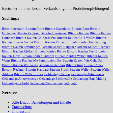
Bestseller mit dem besten Verkaufsrang und Produktempfehlungen!
Suchtipps
Bitcoin Account
Bitcoin Aktie
Bitcoin Calculator
Bitcoin Euro
Bitcoin
Exchange
Bitcoin Explorer
Bitcoin Investment
Bitcoin Kaufen
Bitcoin Kaufen
Coinbase
Bitcoin Kaufen Coinbase Pro
Bitcoin Kaufen Cold Wallet
Bitcoin
Kaufen Eigenes Wallet
Bitcoin Kaufen Einfach
Bitcoin Kaufen Empfehlung
Bitcoin Kaufen Erfahrungen
Bitcoin Kaufen Ratgeber
Bitcoin Kaufen Rechner
Bitcoin Kaufen Risiken
Bitcoin Kaufen Risiko
Bitcoin Kaufen Test
Bitcoin
Kaufen Tipps
Bitcoin Kaufen Tutorial
Bitcoin Kaufen Wallet
Bitcoin Kaufen
Wann
Bitcoin Kaufen Wie Funktioniert Das
Bitcoin Kaufen Wie Geht Das
Bitcoin Kaufen Wie Gehts
Bitcoin Kaufen Wo
Bitcoin Kurs
Bitcoin News
Bitcoin Rechner
Bitcoin Standard
Bitcoin Stock
Bitcoin Wallet
Bitcoin Wallet
Address
Bitcoin Wallet Check
Geldanlage Aktien
Geldanlage Aktienfonds
Geldanlage Altersvorsorge
Geldanlage Edelmetalle
Geldanlage Empfehlung
Geldanlage In Gold
Geldanlage Wertpapiere
tag1
tag2
Service
Alle Bitcoin Anleitungen und Inhalte
Datenschutz
Impressum