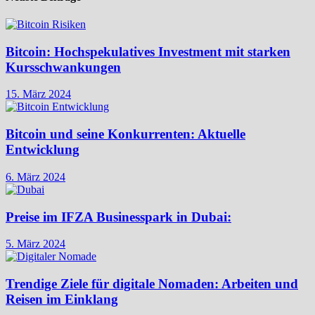
Bitcoin: Hochspekulatives Investment mit starken
Kursschwankungen
15. März 2024
Bitcoin und seine Konkurrenten: Aktuelle
Entwicklung
6. März 2024
Preise im IFZA Businesspark in Dubai:
5. März 2024
Trendige Ziele für digitale Nomaden: Arbeiten und
Reisen im Einklang