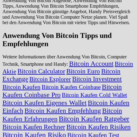
Anwendung Von Bitcoin Angebote, Anwendung Von Bitcoin
Tipps, Anwendung Von Bitcoin Smartphone Empfehlungen,
Anwendung Von Bitcoin günstige Angebot, Handy Preisvergleich
und Anwendung Von Bitcoin Computer Netze planen. Viel Spaß
bei den Anwendung Von Bitcoin mit vielen Tipps und Hinweisen.
Anwendung Von Bitcoin Tipps und
Empfehlungen
Weitere Informationen über Anwendung Von Bitcoin, Computer
Bitcoin Account
Bitcoin
Technik, Smartphone und Handy:
Bitcoin Calculator
Bitcoin Euro
Bitcoin
Aktie
Exchange
Bitcoin Investment
Bitcoin Explorer
Bitcoin
Bitcoin Kaufen
Bitcoin Kaufen Coinbase
Kaufen Coinbase Pro
Bitcoin Kaufen Cold Wallet
Bitcoin Kaufen Eigenes Wallet
Bitcoin Kaufen
Einfach
Bitcoin Kaufen Empfehlung
Bitcoin
Bitcoin Kaufen Ratgeber
Kaufen Erfahrungen
Bitcoin Kaufen Risiken
Bitcoin Kaufen Rechner
Bitcoin Kaufen Risiko
Bitcoin Kaufen Test